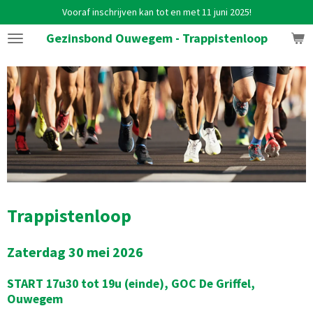
Vooraf inschrijven kan tot en met 11 juni 2025!
Ga
direct
Gezinsbond Ouwegem - Trappistenloop
naar
de
hoofdinhoud
Trappistenloop
Zaterdag 30 mei 2026
START 17u30 tot 19u (einde),
GOC De Griffel,
Ouwegem